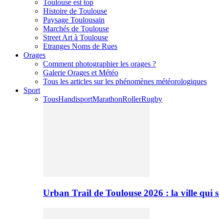
Toulouse est top
Histoire de Toulouse
Paysage Toulousain
Marchés de Toulouse
Street Art à Toulouse
Etranges Noms de Rues
Orages
Comment photographier les orages ?
Galerie Orages et Météo
Tous les articles sur les phénomènes météorologiques
Sport
Tous
Handisport
Marathon
Roller
Rugby
Urban Trail de Toulouse 2026 : la ville qui 