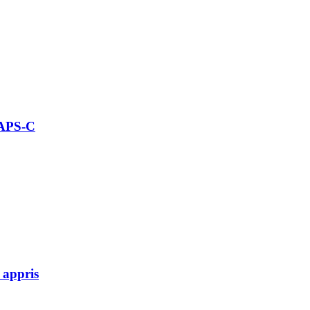
 APS-C
 appris