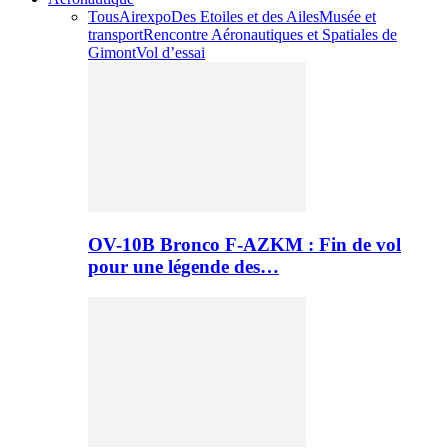
Tous
Airexpo
Des Etoiles et des Ailes
Musée et
transport
Rencontre Aéronautiques et Spatiales de
Gimont
Vol d’essai
OV-10B Bronco F-AZKM : Fin de vol
pour une légende des…