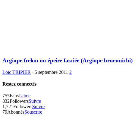
Argiope frelon ou épeire fasciée (Argiope bruennichi)
Loïc TRIPIER
-
5 septembre 2011
2
Restez connectés
755
Fans
J'aime
832
Followers
Suivre
1,721
Followers
Suivre
79
Abonnés
Souscrire