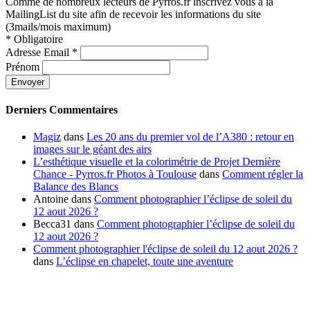
Comme de nombreux lecteurs de Pyrros.fr inscrivez vous à la
MailingList du site afin de recevoir les informations du site
(3mails/mois maximum)
*
Obligatoire
Adresse Email
*
Prénom
Derniers Commentaires
Magiz
dans
Les 20 ans du premier vol de l’A380 : retour en
images sur le géant des airs
L’esthétique visuelle et la colorimétrie de Projet Dernière
Chance - Pyrros.fr Photos à Toulouse
dans
Comment régler la
Balance des Blancs
Antoine
dans
Comment photographier l’éclipse de soleil du
12 aout 2026 ?
Becca31
dans
Comment photographier l’éclipse de soleil du
12 aout 2026 ?
Comment photographier l'éclipse de soleil du 12 aout 2026 ?
dans
L’éclipse en chapelet, toute une aventure