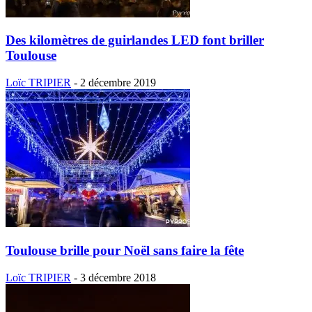
Des kilomètres de guirlandes LED font briller
Toulouse
Loïc TRIPIER
-
2 décembre 2019
Toulouse brille pour Noël sans faire la fête
Loïc TRIPIER
-
3 décembre 2018