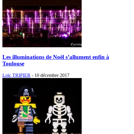
Les illuminations de Noël s’allument enfin à
Toulouse
Loïc TRIPIER
-
10 décembre 2017