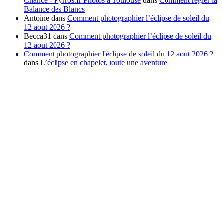
Chance - Pyrros.fr Photos à Toulouse
dans
Comment régler la
Balance des Blancs
Antoine
dans
Comment photographier l’éclipse de soleil du
12 aout 2026 ?
Becca31
dans
Comment photographier l’éclipse de soleil du
12 aout 2026 ?
Comment photographier l'éclipse de soleil du 12 aout 2026 ?
dans
L’éclipse en chapelet, toute une aventure