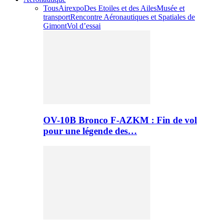
Tous
Airexpo
Des Etoiles et des Ailes
Musée et
transport
Rencontre Aéronautiques et Spatiales de
Gimont
Vol d’essai
OV-10B Bronco F-AZKM : Fin de vol
pour une légende des…