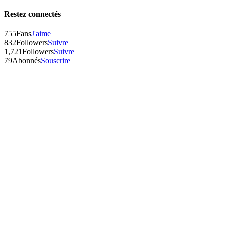
Restez connectés
755
Fans
J'aime
832
Followers
Suivre
1,721
Followers
Suivre
79
Abonnés
Souscrire