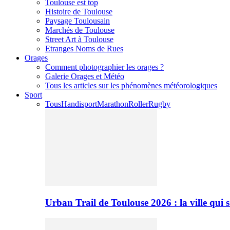
Toulouse est top
Histoire de Toulouse
Paysage Toulousain
Marchés de Toulouse
Street Art à Toulouse
Etranges Noms de Rues
Orages
Comment photographier les orages ?
Galerie Orages et Météo
Tous les articles sur les phénomènes météorologiques
Sport
Tous
Handisport
Marathon
Roller
Rugby
Urban Trail de Toulouse 2026 : la ville qui 