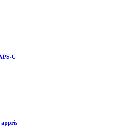
 APS-C
 appris