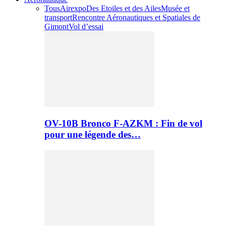
Tous
Airexpo
Des Etoiles et des Ailes
Musée et
transport
Rencontre Aéronautiques et Spatiales de
Gimont
Vol d’essai
OV-10B Bronco F-AZKM : Fin de vol
pour une légende des…