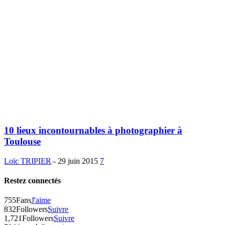
10 lieux incontournables à photographier à
Toulouse
Loïc TRIPIER
-
29 juin 2015
7
Restez connectés
755
Fans
J'aime
832
Followers
Suivre
1,721
Followers
Suivre