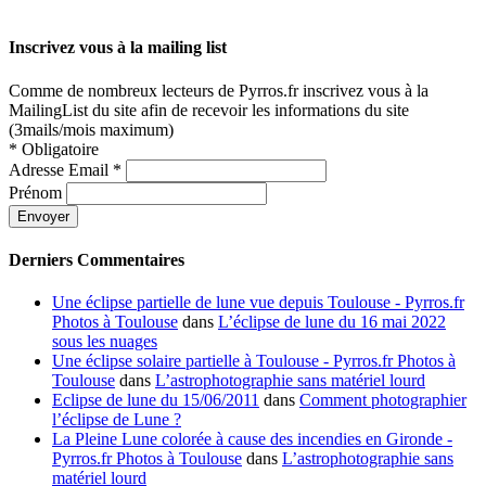
Inscrivez vous à la mailing list
Comme de nombreux lecteurs de Pyrros.fr inscrivez vous à la
MailingList du site afin de recevoir les informations du site
(3mails/mois maximum)
*
Obligatoire
Adresse Email
*
Prénom
Derniers Commentaires
Une éclipse partielle de lune vue depuis Toulouse - Pyrros.fr
Photos à Toulouse
dans
L’éclipse de lune du 16 mai 2022
sous les nuages
Une éclipse solaire partielle à Toulouse - Pyrros.fr Photos à
Toulouse
dans
L’astrophotographie sans matériel lourd
Eclipse de lune du 15/06/2011
dans
Comment photographier
l’éclipse de Lune ?
La Pleine Lune colorée à cause des incendies en Gironde -
Pyrros.fr Photos à Toulouse
dans
L’astrophotographie sans
matériel lourd