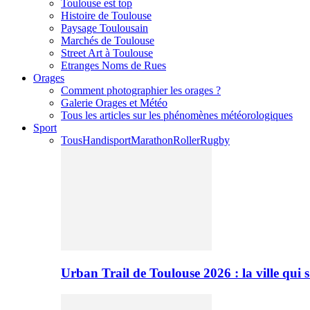
Toulouse est top
Histoire de Toulouse
Paysage Toulousain
Marchés de Toulouse
Street Art à Toulouse
Etranges Noms de Rues
Orages
Comment photographier les orages ?
Galerie Orages et Météo
Tous les articles sur les phénomènes météorologiques
Sport
Tous
Handisport
Marathon
Roller
Rugby
Urban Trail de Toulouse 2026 : la ville qui 