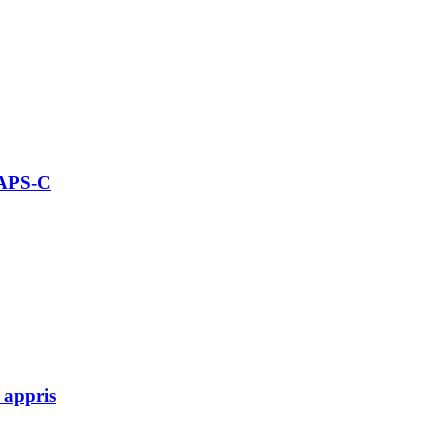
 APS-C
 appris