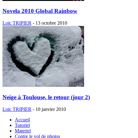
Novela 2010 Global Rainbow
Loïc TRIPIER
-
13 octobre 2010
Neige à Toulouse, le retour (jour 2)
Loïc TRIPIER
-
10 janvier 2010
Accueil
Tutoriel
Materiel
Contre le vol de photos