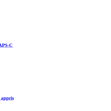
 APS-C
 appris