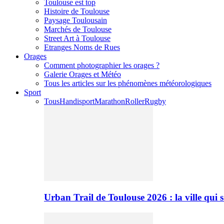
Toulouse est top
Histoire de Toulouse
Paysage Toulousain
Marchés de Toulouse
Street Art à Toulouse
Etranges Noms de Rues
Orages
Comment photographier les orages ?
Galerie Orages et Météo
Tous les articles sur les phénomènes météorologiques
Sport
Tous
Handisport
Marathon
Roller
Rugby
Urban Trail de Toulouse 2026 : la ville qui 