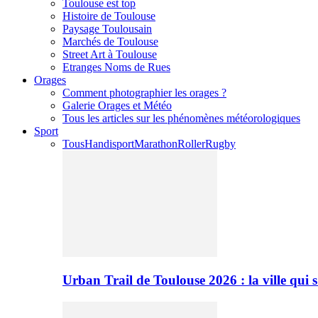
Toulouse est top
Histoire de Toulouse
Paysage Toulousain
Marchés de Toulouse
Street Art à Toulouse
Etranges Noms de Rues
Orages
Comment photographier les orages ?
Galerie Orages et Météo
Tous les articles sur les phénomènes météorologiques
Sport
Tous
Handisport
Marathon
Roller
Rugby
Urban Trail de Toulouse 2026 : la ville qui 