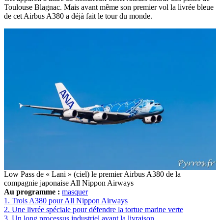
Toulouse Blagnac. Mais avant même son premier vol la livrée bleue
de cet Airbus A380 a déjà fait le tour du monde.
Low Pass de « Lani » (ciel) le premier Airbus A380 de la
compagnie japonaise All Nippon Airways
Au programme :
masquer
1.
Trois A380 pour All Nippon Airways
2.
Une livrée spéciale pour défendre la tortue marine verte
3.
Un long processus industriel avant la livraison