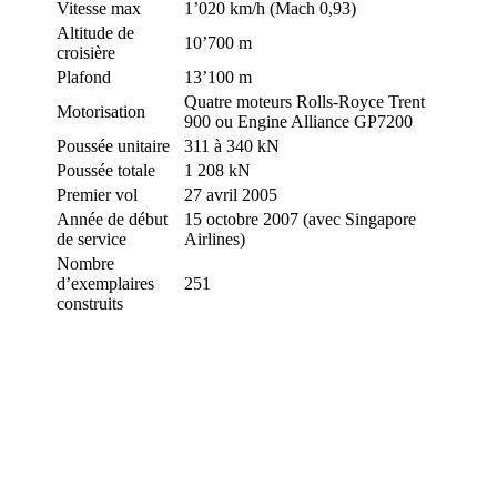
Vitesse max
1’020 km/h (Mach 0,93)
Altitude de
10’700 m
croisière
Plafond
13’100 m
Quatre moteurs Rolls-Royce Trent
Motorisation
900 ou Engine Alliance GP7200
Poussée unitaire
311 à 340 kN
Poussée totale
1 208 kN
Premier vol
27 avril 2005
Année de début
15 octobre 2007 (avec Singapore
de service
Airlines)
Nombre
d’exemplaires
251
construits