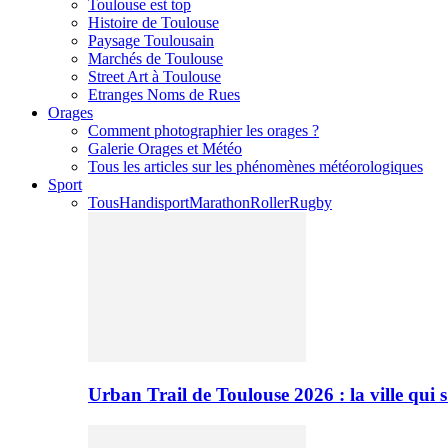
Toulouse est top
Histoire de Toulouse
Paysage Toulousain
Marchés de Toulouse
Street Art à Toulouse
Etranges Noms de Rues
Orages
Comment photographier les orages ?
Galerie Orages et Météo
Tous les articles sur les phénomènes météorologiques
Sport
Tous
Handisport
Marathon
Roller
Rugby
Urban Trail de Toulouse 2026 : la ville qui 