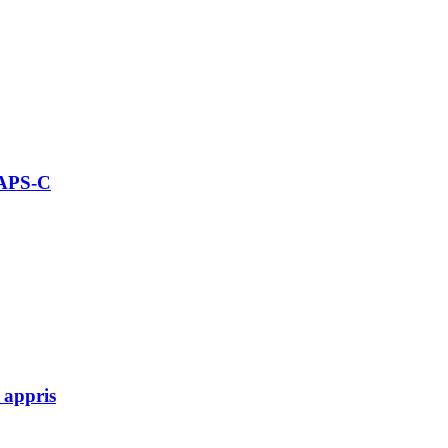
 APS-C
 appris