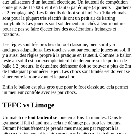
aux utilisateurs d’un fauteuil électrique. Un fauteuil de compétition
coute plus de 11’000€ et il en faut 6 par équipe (3 joueurs 1 gardiens
et 2 remplaçants). Les fauteuils de foot sont limités à 10km/h mais
sont pour la plupart très réactifs ils ont un petit air de karting
bodybuildé. Les joueurs sont solidement arnachés à leur monture
pour ne pas se faire éjecter lors des accélérations freinages et
rotations.
Les règles sont très proches du foot classique, bien sur il y a
quelques adaptations. Les touches sont par exemple jouées au sol. Il
y a aussi des règles propre à la pratique en fauteuil. Comme le ballon
reste au sol il est par exemple interdit de défendre sur le porteur de
balle à 2 joueurs, le deuxième défenseur doit se trouver à plus de 3m
de l’attaquant pour aérer le jeu. Les chocs sont limités est doivent se
situer entre la roue avant et le par-choc.
Enfin le ballon est plus gros que pour le foot classique, cela permet
un meilleur contrôle avec les par-chocs.
TFFC vs Limoge
Un match de
foot fauteuil
se joue en 2 fois 15 minutes. Dans le
gymnase il fait chaud mais cela ne dérange pas trop les joueurs.
Durant l’échauffement je prends mes marques par rapport à la
vitesse des joueurs et je suis surpris par la vitesse. Le ballon passe