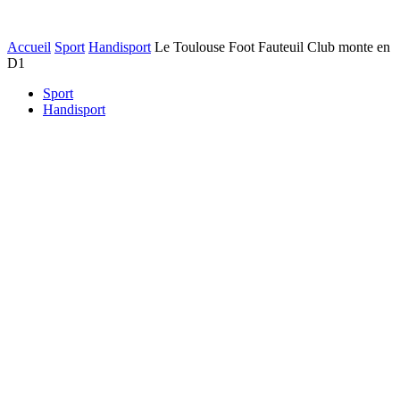
Accueil
Sport
Handisport
Le Toulouse Foot Fauteuil Club monte en
D1
Sport
Handisport