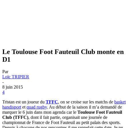
Le Toulouse Foot Fauteuil Club monte en
D1
Par
Loïc TRIPIER
-
8 juin 2015
4
Tristan est un joueur du
TFFC
, on se croise sur les matchs de
basket
handisport
et
quad rugby
. Au début de la saison il m’a demandé de
marquer le 6 juin dans mon agenda car le
Toulouse Foot Fauteuil
Club (TFFC)
, dont il fait partie, organisait une journée de
championnat de France de Foot Fauteuil au petit palais des sports.
Depuis à chacune de nos rencontres il me rappelait cette date. Je ne