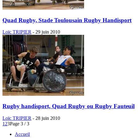
Quad Rugby, Stade Toulousain Rugby Handisport
Loïc TRIPIER
-
29 juin 2010
Rugby handisport, Quad Rugby ou Rugby Fauteuil
Loïc TRIPIER
-
28 juin 2010
1
2
3
Page 3 / 3
Accueil