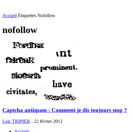
Accueil
Étiquettes
Nofollow
nofollow
Captcha antispam : Comment je dis toujours stop ?
Loïc TRIPIER
-
22 février 2012
Accueil