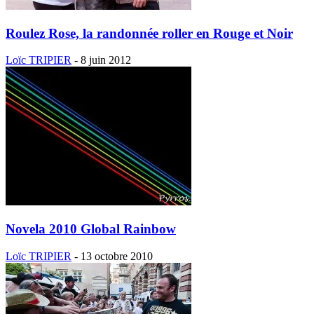
Roulez Rose, la randonnée roller en Rouge et Noir
Loïc TRIPIER
-
8 juin 2012
Novela 2010 Global Rainbow
Loïc TRIPIER
-
13 octobre 2010