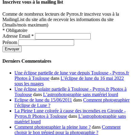
Inscrivez vous à la mailing list
Comme de nombreux lecteurs de Pyrros.fr inscrivez vous à la
MailingList du site afin de recevoir les informations du site
(3mails/mois maximum)
*
Obligatoire
Adresse Email
*
Prénom
Derniers Commentaires
Une éclipse partielle de lune vue depuis Toulouse - Pyrros.fr
Photos à Toulouse
dans
L’éclipse de lune du 16 mai 2022
sous les nuages
Une éclipse solaire partielle à Toulouse - Pyrros.fr Photos à
Toulouse
dans
L’astrophotographie sans matériel lourd
Eclipse de lune du 15/06/2011
dans
Comment photographier
l’éclipse de Lune ?
La Pleine Lune colorée à cause des incendies en Gironde -
Pyrros.fr Photos à Toulouse
dans
L’astrophotographie sans
matériel lourd
Comment photographier la pleine lune ?
dans
Comment
choisir le bon trépied pour la photographie ?