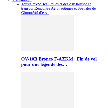
Tous
Airexpo
Des Etoiles et des Ailes
Musée et
transport
Rencontre Aéronautiques et Spatiales de
Gimont
Vol d’essai
OV-10B Bronco F-AZKM : Fin de vol
pour une légende des…