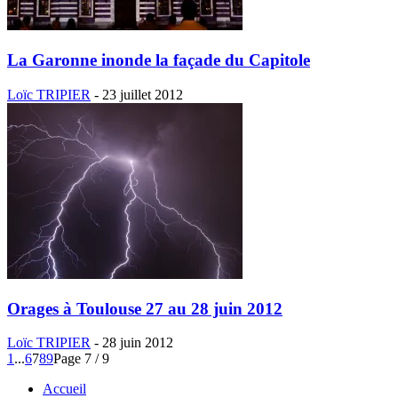
La Garonne inonde la façade du Capitole
Loïc TRIPIER
-
23 juillet 2012
Orages à Toulouse 27 au 28 juin 2012
Loïc TRIPIER
-
28 juin 2012
1
...
6
7
8
9
Page 7 / 9
Accueil