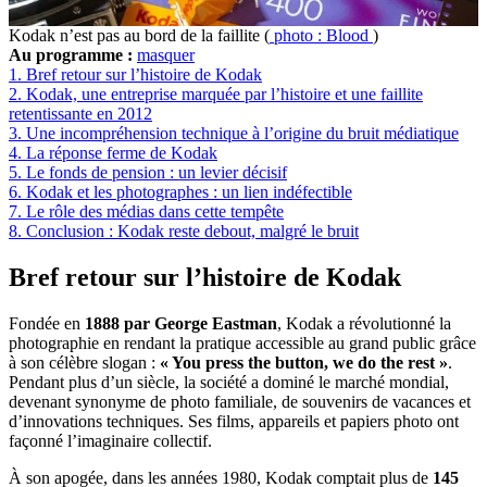
Kodak n’est pas au bord de la faillite (
photo : Blood
)
Au programme :
masquer
1.
Bref retour sur l’histoire de Kodak
2.
Kodak, une entreprise marquée par l’histoire et une faillite
retentissante en 2012
3.
Une incompréhension technique à l’origine du bruit médiatique
4.
La réponse ferme de Kodak
5.
Le fonds de pension : un levier décisif
6.
Kodak et les photographes : un lien indéfectible
7.
Le rôle des médias dans cette tempête
8.
Conclusion : Kodak reste debout, malgré le bruit
Bref retour sur l’histoire de Kodak
Fondée en
1888 par George Eastman
, Kodak a révolutionné la
photographie en rendant la pratique accessible au grand public grâce
à son célèbre slogan :
« You press the button, we do the rest »
.
Pendant plus d’un siècle, la société a dominé le marché mondial,
devenant synonyme de photo familiale, de souvenirs de vacances et
d’innovations techniques. Ses films, appareils et papiers photo ont
façonné l’imaginaire collectif.
À son apogée, dans les années 1980, Kodak comptait plus de
145