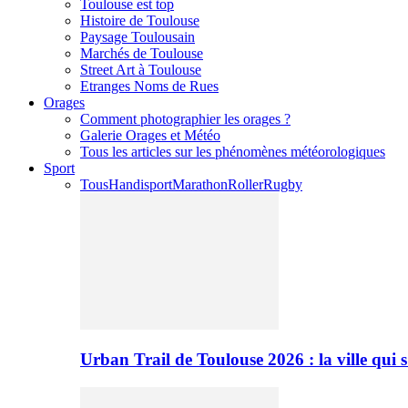
Toulouse est top
Histoire de Toulouse
Paysage Toulousain
Marchés de Toulouse
Street Art à Toulouse
Etranges Noms de Rues
Orages
Comment photographier les orages ?
Galerie Orages et Météo
Tous les articles sur les phénomènes météorologiques
Sport
Tous
Handisport
Marathon
Roller
Rugby
Urban Trail de Toulouse 2026 : la ville qui 