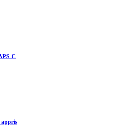
 APS-C
 appris