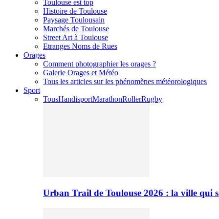
Toulouse est top
Histoire de Toulouse
Paysage Toulousain
Marchés de Toulouse
Street Art à Toulouse
Etranges Noms de Rues
Orages
Comment photographier les orages ?
Galerie Orages et Météo
Tous les articles sur les phénomènes météorologiques
Sport
Tous
Handisport
Marathon
Roller
Rugby
Urban Trail de Toulouse 2026 : la ville qui 