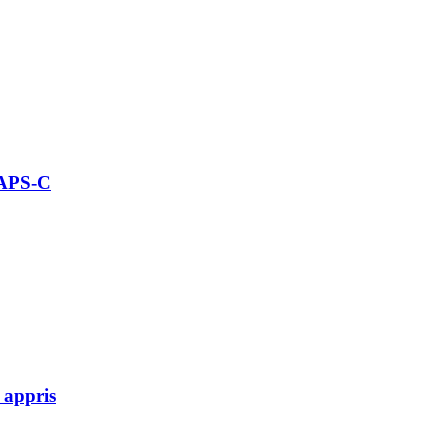
 APS-C
 appris