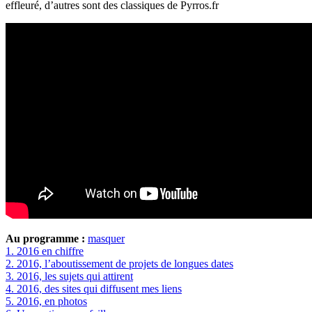
effleuré, d’autres sont des classiques de Pyrros.fr
Au programme :
masquer
1.
2016 en chiffre
2.
2016, l’aboutissement de projets de longues dates
3.
2016, les sujets qui attirent
4.
2016, des sites qui diffusent mes liens
5.
2016, en photos