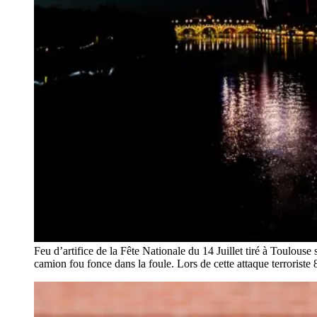
Feu d’artifice de la Fête Nationale du 14 Juillet tiré à Toulo
camion fou fonce dans la foule. Lors de cette attaque terroriste