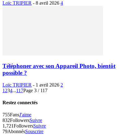
Loïc TRIPIER
-
8 avril 2026
4
Téléphoner avec son Appareil Photo, bientôt
possible ?
Loïc TRIPIER
-
1 avril 2026
2
1
2
3
4
...
117
Page 3 / 117
Restez connectés
755
Fans
J'aime
832
Followers
Suivre
1,721
Followers
Suivre
79
Abonnés
Souscrire