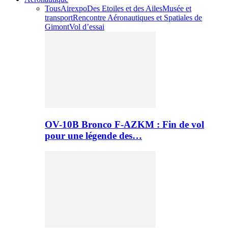
Tous
Airexpo
Des Etoiles et des Ailes
Musée et
transport
Rencontre Aéronautiques et Spatiales de
Gimont
Vol d’essai
OV-10B Bronco F-AZKM : Fin de vol
pour une légende des…