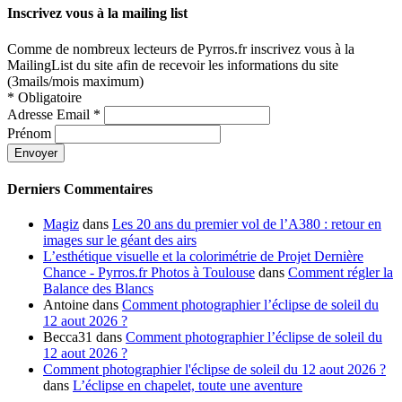
Inscrivez vous à la mailing list
Comme de nombreux lecteurs de Pyrros.fr inscrivez vous à la
MailingList du site afin de recevoir les informations du site
(3mails/mois maximum)
*
Obligatoire
Adresse Email
*
Prénom
Derniers Commentaires
Magiz
dans
Les 20 ans du premier vol de l’A380 : retour en
images sur le géant des airs
L’esthétique visuelle et la colorimétrie de Projet Dernière
Chance - Pyrros.fr Photos à Toulouse
dans
Comment régler la
Balance des Blancs
Antoine
dans
Comment photographier l’éclipse de soleil du
12 aout 2026 ?
Becca31
dans
Comment photographier l’éclipse de soleil du
12 aout 2026 ?
Comment photographier l'éclipse de soleil du 12 aout 2026 ?
dans
L’éclipse en chapelet, toute une aventure