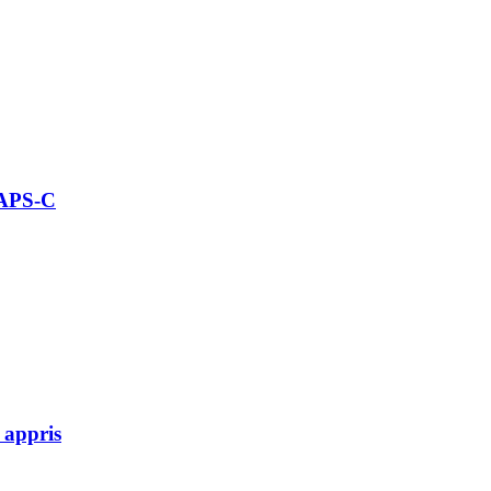
 APS-C
 appris