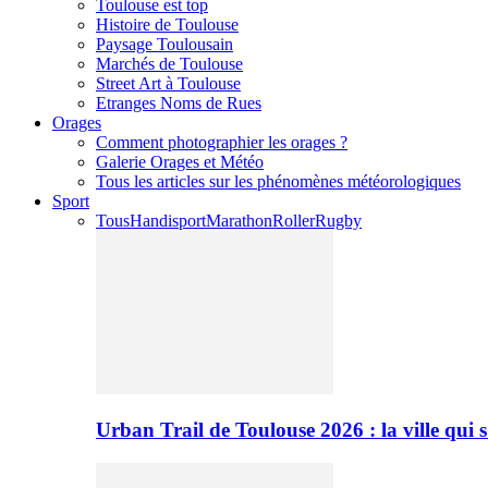
Toulouse est top
Histoire de Toulouse
Paysage Toulousain
Marchés de Toulouse
Street Art à Toulouse
Etranges Noms de Rues
Orages
Comment photographier les orages ?
Galerie Orages et Météo
Tous les articles sur les phénomènes météorologiques
Sport
Tous
Handisport
Marathon
Roller
Rugby
Urban Trail de Toulouse 2026 : la ville qui 