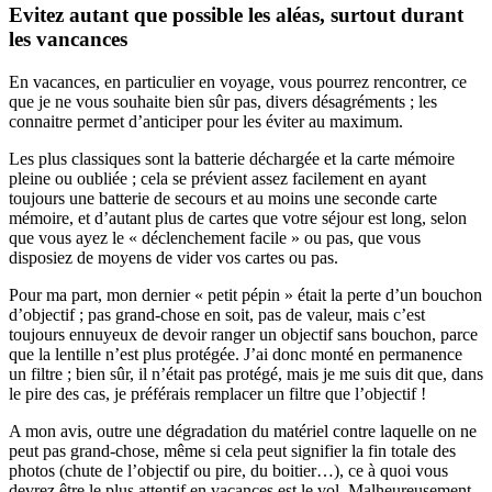
Evitez autant que possible les aléas, surtout durant
les vancances
En vacances, en particulier en voyage, vous pourrez rencontrer, ce
que je ne vous souhaite bien sûr pas, divers désagréments ; les
connaitre permet d’anticiper pour les éviter au maximum.
Les plus classiques sont la batterie déchargée et la carte mémoire
pleine ou oubliée ; cela se prévient assez facilement en ayant
toujours une batterie de secours et au moins une seconde carte
mémoire, et d’autant plus de cartes que votre séjour est long, selon
que vous ayez le « déclenchement facile » ou pas, que vous
disposiez de moyens de vider vos cartes ou pas.
Pour ma part, mon dernier « petit pépin » était la perte d’un bouchon
d’objectif ; pas grand-chose en soit, pas de valeur, mais c’est
toujours ennuyeux de devoir ranger un objectif sans bouchon, parce
que la lentille n’est plus protégée. J’ai donc monté en permanence
un filtre ; bien sûr, il n’était pas protégé, mais je me suis dit que, dans
le pire des cas, je préférais remplacer un filtre que l’objectif !
A mon avis, outre une dégradation du matériel contre laquelle on ne
peut pas grand-chose, même si cela peut signifier la fin totale des
photos (chute de l’objectif ou pire, du boitier…), ce à quoi vous
devrez être le plus attentif en vacances est le vol. Malheureusement,