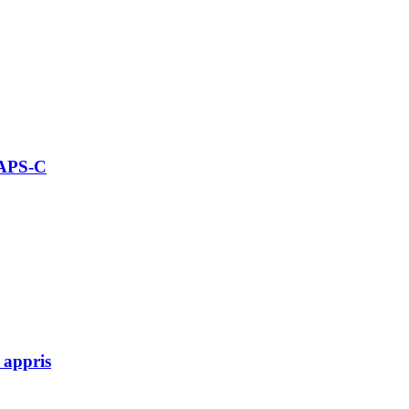
 APS-C
 appris