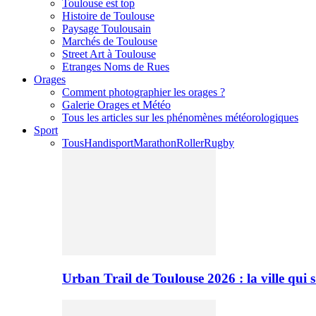
Toulouse est top
Histoire de Toulouse
Paysage Toulousain
Marchés de Toulouse
Street Art à Toulouse
Etranges Noms de Rues
Orages
Comment photographier les orages ?
Galerie Orages et Météo
Tous les articles sur les phénomènes météorologiques
Sport
Tous
Handisport
Marathon
Roller
Rugby
Urban Trail de Toulouse 2026 : la ville qui 